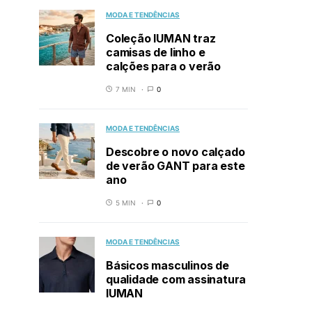
MODA E TENDÊNCIAS
Coleção IUMAN traz
camisas de linho e
calções para o verão
7 MIN
0
MODA E TENDÊNCIAS
Descobre o novo calçado
de verão GANT para este
ano
5 MIN
0
MODA E TENDÊNCIAS
Básicos masculinos de
qualidade com assinatura
IUMAN