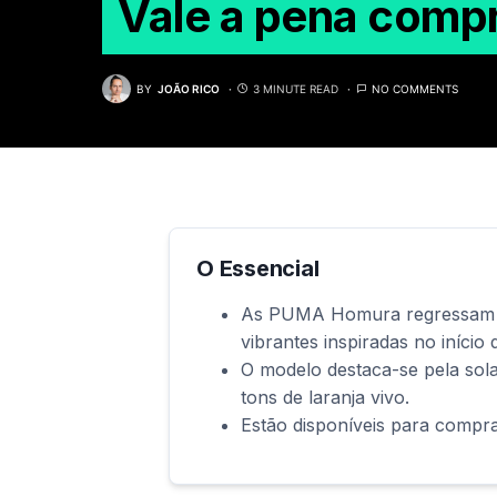
Vale a pena com
BY
JOÃO RICO
3 MINUTE READ
NO COMMENTS
O Essencial
As PUMA Homura regressam d
vibrantes inspiradas no início 
O modelo destaca-se pela sol
tons de laranja vivo.
Estão disponíveis para compra 