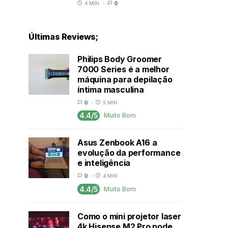
4 MIN
0
Últimas Reviews;
Philips Body Groomer
7000 Series é a melhor
máquina para depilação
íntima masculina
0
5 MIN
4.4/5
Muito Bom
Asus Zenbook A16 a
evolução da performance
e inteligência
0
4 MIN
4.4/5
Muito Bom
Como o mini projetor laser
4k Hisense M2 Pro pode