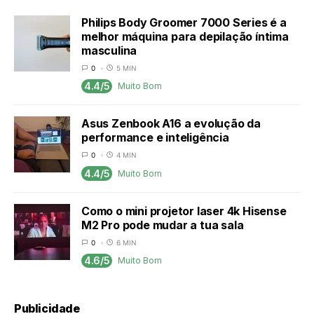
Philips Body Groomer 7000 Series é a
melhor máquina para depilação íntima
masculina
0
5 MIN
4.4/5
Muito Bom
Asus Zenbook A16 a evolução da
performance e inteligência
0
4 MIN
4.4/5
Muito Bom
Como o mini projetor laser 4k Hisense
M2 Pro pode mudar a tua sala
0
6 MIN
4.6/5
Muito Bom
Publicidade