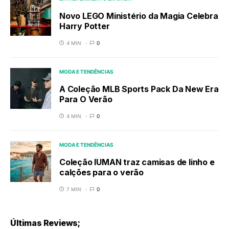
Novo LEGO Ministério da Magia Celebra
Harry Potter
4 MIN
0
MODA E TENDÊNCIAS
A Coleção MLB Sports Pack Da New Era
Para O Verão
4 MIN
0
MODA E TENDÊNCIAS
Coleção IUMAN traz camisas de linho e
calções para o verão
7 MIN
0
Últimas Reviews;