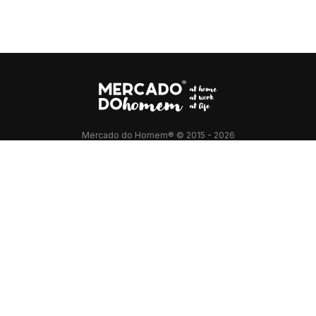
Mercado do Homem® © 2015 - 2026
Prendas de Natal para Homem
Feiras do Bebé
Aspiradores Robot
Powerbanks para Viagem
Máquina de Barbear Philips
OneBlade 360
Acessórios Masculinos
Newsletter Mercado do Homem
Visitar Sevilha Espanha
Visitar Granada Espanha
Visitar Cordoba Espanha
Casa com Piscina no Alentejo