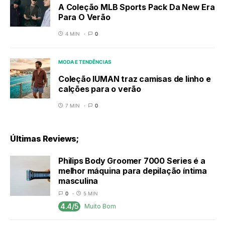
A Coleção MLB Sports Pack Da New Era
Para O Verão
4 MIN
0
MODA E TENDÊNCIAS
Coleção IUMAN traz camisas de linho e
calções para o verão
7 MIN
0
Últimas Reviews;
Philips Body Groomer 7000 Series é a
melhor máquina para depilação íntima
masculina
0
5 MIN
4.4/5
Muito Bom