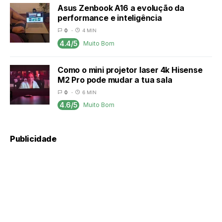
Asus Zenbook A16 a evolução da
performance e inteligência
0
4 MIN
4.4/5
Muito Bom
Como o mini projetor laser 4k Hisense
M2 Pro pode mudar a tua sala
0
6 MIN
4.6/5
Muito Bom
Publicidade