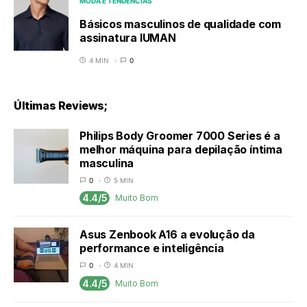
MODA E TENDÊNCIAS
Básicos masculinos de qualidade com
assinatura IUMAN
4 MIN
0
Últimas Reviews;
Philips Body Groomer 7000 Series é a
melhor máquina para depilação íntima
masculina
0
5 MIN
4.4/5
Muito Bom
Asus Zenbook A16 a evolução da
performance e inteligência
0
4 MIN
4.4/5
Muito Bom