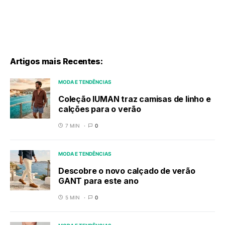
Artigos mais Recentes:
MODA E TENDÊNCIAS
Coleção IUMAN traz camisas de linho e
calções para o verão
7 MIN
0
MODA E TENDÊNCIAS
Descobre o novo calçado de verão
GANT para este ano
5 MIN
0