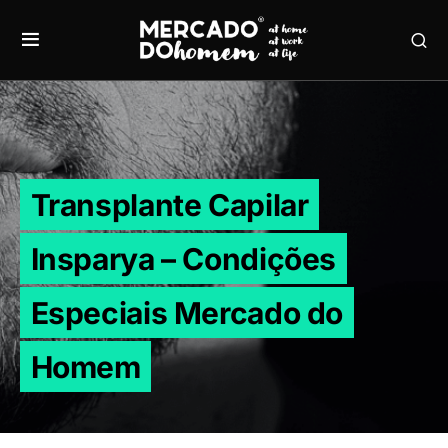
Transplante Capilar
Insparya – Condições
Especiais Mercado do
Homem