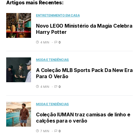
Artigos mais Recentes:
ENTRETENIMENTO EM CASA
Novo LEGO Ministério da Magia Celebra
Harry Potter
4 MIN
0
MODA E TENDÊNCIAS
A Coleção MLB Sports Pack Da New Era
Para O Verão
4 MIN
0
MODA E TENDÊNCIAS
Coleção IUMAN traz camisas de linho e
calções para o verão
7 MIN
0