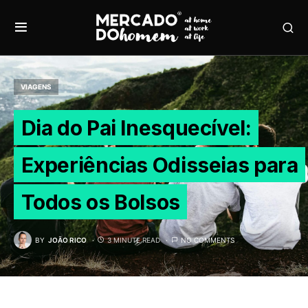
VIAGENS
Dia do Pai Inesquecível:
Experiências Odisseias para
Todos os Bolsos
BY
JOÃO RICO
3 MINUTE READ
NO COMMENTS