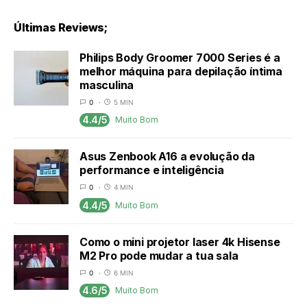
Últimas Reviews;
Philips Body Groomer 7000 Series é a
melhor máquina para depilação íntima
masculina
0
5 MIN
4.4/5
Muito Bom
Asus Zenbook A16 a evolução da
performance e inteligência
0
4 MIN
4.4/5
Muito Bom
Como o mini projetor laser 4k Hisense
M2 Pro pode mudar a tua sala
0
6 MIN
4.6/5
Muito Bom