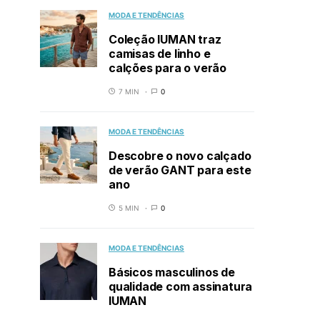
MODA E TENDÊNCIAS
Coleção IUMAN traz
camisas de linho e
calções para o verão
7 MIN
0
MODA E TENDÊNCIAS
Descobre o novo calçado
de verão GANT para este
ano
5 MIN
0
MODA E TENDÊNCIAS
Básicos masculinos de
qualidade com assinatura
IUMAN