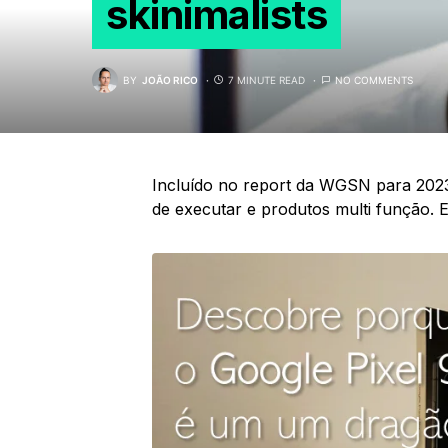
skinimalists
BY
JOÃO RICO
7 MINUTE READ
NO COMMENTS
Incluído no report da WGSN para 2023 
de executar e produtos multi função. E