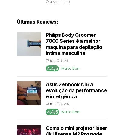
4 MIN
0
Últimas Reviews;
Philips Body Groomer
7000 Series é a melhor
máquina para depilação
íntima masculina
0
5 MIN
4.4/5
Muito Bom
Asus Zenbook A16 a
evolução da performance
e inteligência
0
4 MIN
4.4/5
Muito Bom
Como o mini projetor laser
4k Hisense M2 Pro pode