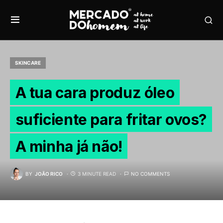
SKINCARE
A tua cara produz óleo
suficiente para fritar ovos?
A minha já não!
BY
JOÃO RICO
3 MINUTE READ
NO COMMENTS