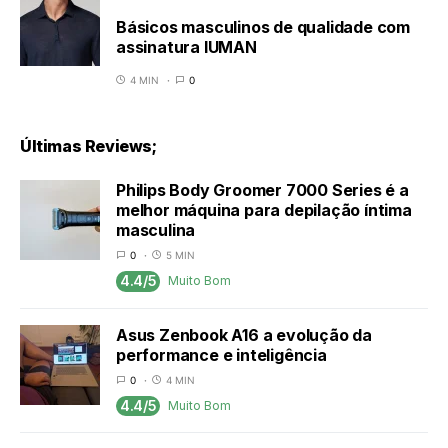
Básicos masculinos de qualidade com
assinatura IUMAN
4 MIN
0
Últimas Reviews;
Philips Body Groomer 7000 Series é a
melhor máquina para depilação íntima
masculina
0
5 MIN
4.4/5
Muito Bom
Asus Zenbook A16 a evolução da
performance e inteligência
0
4 MIN
4.4/5
Muito Bom