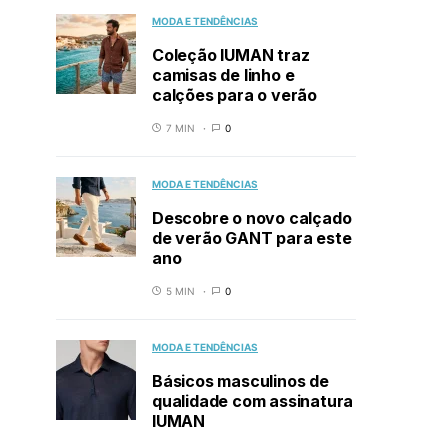
MODA E TENDÊNCIAS
Coleção IUMAN traz
camisas de linho e
calções para o verão
7 MIN
0
MODA E TENDÊNCIAS
Descobre o novo calçado
de verão GANT para este
ano
5 MIN
0
MODA E TENDÊNCIAS
Básicos masculinos de
qualidade com assinatura
IUMAN