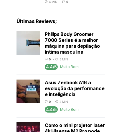
4 MIN
0
Últimas Reviews;
Philips Body Groomer
7000 Series é a melhor
máquina para depilação
íntima masculina
0
5 MIN
4.4/5
Muito Bom
Asus Zenbook A16 a
evolução da performance
e inteligência
0
4 MIN
4.4/5
Muito Bom
Como o mini projetor laser
4k Hisense M2 Pro pode