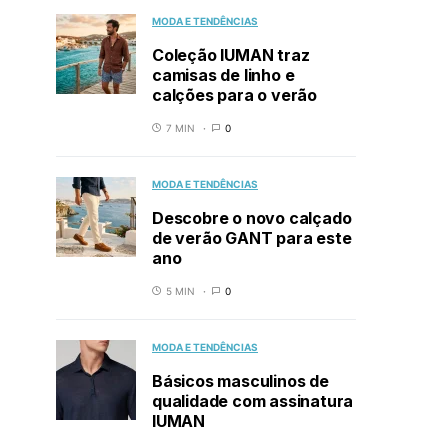
MODA E TENDÊNCIAS
Coleção IUMAN traz
camisas de linho e
calções para o verão
7 MIN
0
MODA E TENDÊNCIAS
Descobre o novo calçado
de verão GANT para este
ano
5 MIN
0
MODA E TENDÊNCIAS
Básicos masculinos de
qualidade com assinatura
IUMAN