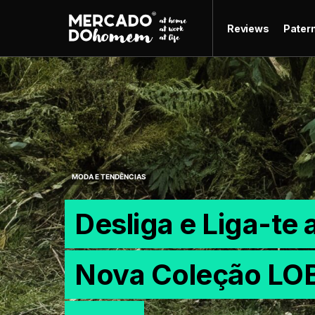
Reviews
Pater
MODA E TENDÊNCIAS
Desliga e Liga-te 
Nova Coleção LO