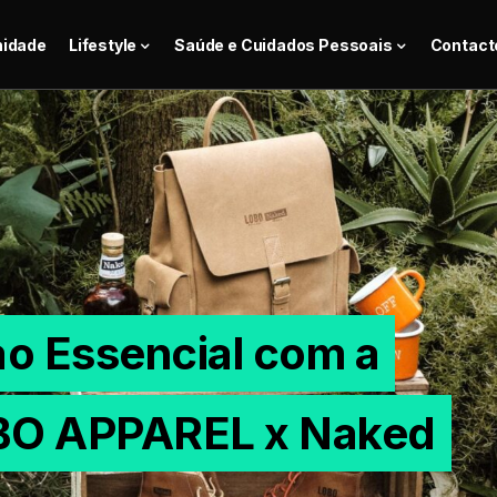
nidade
Lifestyle
Saúde e Cuidados Pessoais
Contact
ao Essencial com a
BO APPAREL x Naked