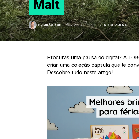
Malt
BY
JOÃO RICO
2 MINUTE READ
NO COMMENTS
Procuras uma pausa do digital? A LO
criar uma coleção cápsula que te convi
Descobre tudo neste artigo!