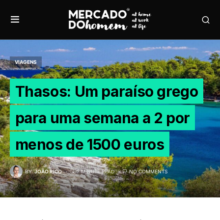
VIAGENS
Thasos: Um paraíso grego
para uma semana a 2 por
menos de 1500 euros
BY
JOÃO RICO
2 MINUTE READ
NO COMMENTS