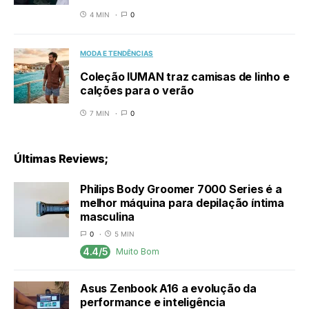
4 MIN
0
MODA E TENDÊNCIAS
Coleção IUMAN traz camisas de linho e
calções para o verão
7 MIN
0
Últimas Reviews;
Philips Body Groomer 7000 Series é a
melhor máquina para depilação íntima
masculina
0
5 MIN
4.4/5
Muito Bom
Asus Zenbook A16 a evolução da
performance e inteligência