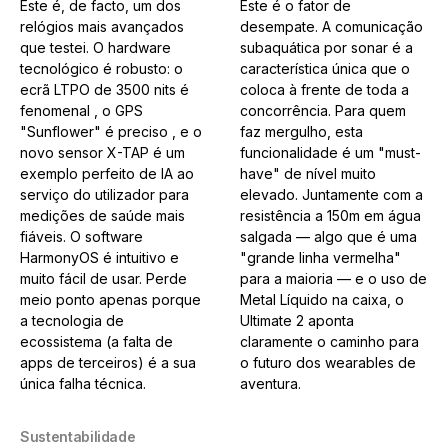
Este é, de facto, um dos
Este é o fator de
relógios mais avançados
desempate. A comunicação
que testei. O hardware
subaquática por sonar é a
tecnológico é robusto: o
característica única que o
ecrã LTPO de 3500 nits é
coloca à frente de toda a
fenomenal , o GPS
concorrência. Para quem
"Sunflower" é preciso , e o
faz mergulho, esta
novo sensor X-TAP é um
funcionalidade é um "must-
exemplo perfeito de IA ao
have" de nível muito
serviço do utilizador para
elevado. Juntamente com a
medições de saúde mais
resistência a 150m em água
fiáveis. O software
salgada — algo que é uma
HarmonyOS é intuitivo e
"grande linha vermelha"
muito fácil de usar. Perde
para a maioria — e o uso de
meio ponto apenas porque
Metal Líquido na caixa, o
a tecnologia de
Ultimate 2 aponta
ecossistema (a falta de
claramente o caminho para
apps de terceiros) é a sua
o futuro dos wearables de
única falha técnica.
aventura.
Sustentabilidade