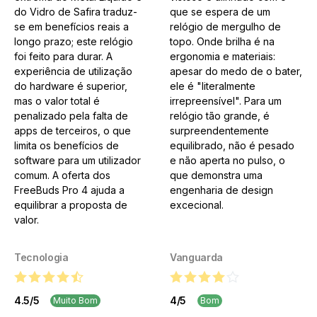
do Vidro de Safira traduz-
que se espera de um
se em benefícios reais a
relógio de mergulho de
longo prazo; este relógio
topo. Onde brilha é na
foi feito para durar. A
ergonomia e materiais:
experiência de utilização
apesar do medo de o bater,
do hardware é superior,
ele é "literalmente
mas o valor total é
irrepreensível". Para um
penalizado pela falta de
relógio tão grande, é
apps de terceiros, o que
surpreendentemente
limita os benefícios de
equilibrado, não é pesado
software para um utilizador
e não aperta no pulso, o
comum. A oferta dos
que demonstra uma
FreeBuds Pro 4 ajuda a
engenharia de design
equilibrar a proposta de
excecional.
valor.
Tecnologia
Vanguarda
4.5
/
5
4
/
5
Muito Bom
Bom