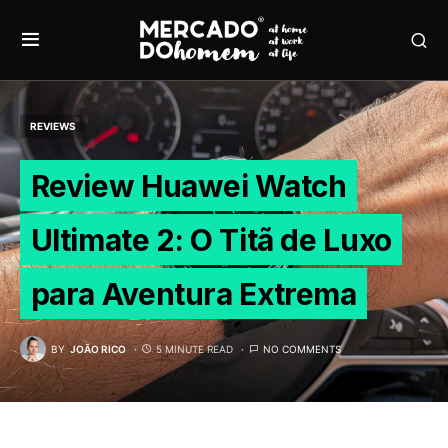
REVIEWS
Review Huawei Watch
Ultimate 2: O Titã de Luxo
para Aventura Extrema
BY
JOÃO RICO
5 MINUTE READ
NO COMMENTS