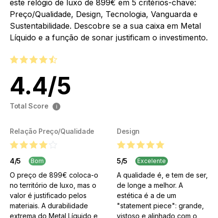
este relógio de luxo de 899€ em 5 critérios-chave:
Preço/Qualidade, Design, Tecnologia, Vanguarda e
Sustentabilidade. Descobre se a sua caixa em Metal
Líquido e a função de sonar justificam o investimento.
4.4
/
5
Total Score
i
Relação Preço/Qualidade
Design
4
/
5
5
/
5
Bom
Excelente
O preço de 899€ coloca-o
A qualidade é, e tem de ser,
no território de luxo, mas o
de longe a melhor. A
valor é justificado pelos
estética é a de um
materiais. A durabilidade
"statement piece": grande,
extrema do Metal Líquido e
vistoso e alinhado com o