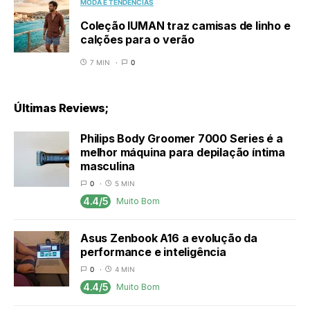
MODA E TENDÊNCIAS
Coleção IUMAN traz camisas de linho e
calções para o verão
7 MIN
0
Últimas Reviews;
Philips Body Groomer 7000 Series é a
melhor máquina para depilação íntima
masculina
0
5 MIN
4.4/5
Muito Bom
Asus Zenbook A16 a evolução da
performance e inteligência
0
4 MIN
4.4/5
Muito Bom