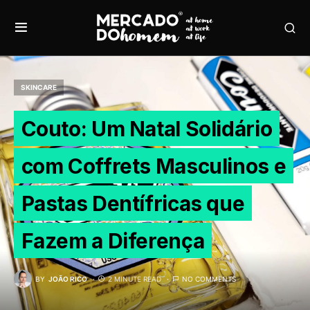
SKINCARE
Couto: Um Natal Solidário
com Coffrets Masculinos e
Pastas Dentífricas que
Fazem a Diferença
BY
JOÃO RICO
2 MINUTE READ
NO COMMENTS