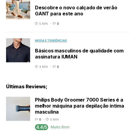
Descobre o novo calçado de verão
GANT para este ano
5 MIN
0
MODA E TENDÊNCIAS
Básicos masculinos de qualidade com
assinatura IUMAN
4 MIN
0
Últimas Reviews;
Philips Body Groomer 7000 Series é a
melhor máquina para depilação íntima
masculina
0
5 MIN
4.4/5
Muito Bom