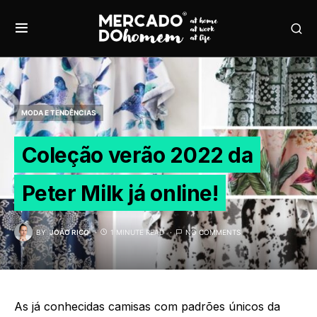
MODA E TENDÊNCIAS
Coleção verão 2022 da
Peter Milk já online!
BY
JOÃO RICO
1 MINUTE READ
NO COMMENTS
As já conhecidas camisas com padrões únicos da