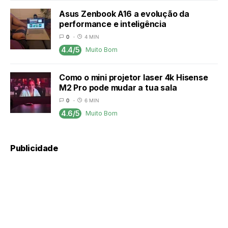
Asus Zenbook A16 a evolução da
performance e inteligência
0
4 MIN
4.4/5
Muito Bom
Como o mini projetor laser 4k Hisense
M2 Pro pode mudar a tua sala
0
6 MIN
4.6/5
Muito Bom
Publicidade