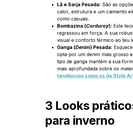
Lã e Sarja Pesada:
São as opções
calor, estrutura e um caimento e
como casuais.
Bombazina (
Corduroy
):
Este teci
regressou em força. A sua robus
visual e conforto térmico ao teu l
Ganga (
Denim
) Pesada:
Esquece
opta por um denim mais grosso e 
tipo de ganga mantém a sua form
mais aprofundada sobre os mater
tendências como os da Style A
3 Looks prático
para inverno