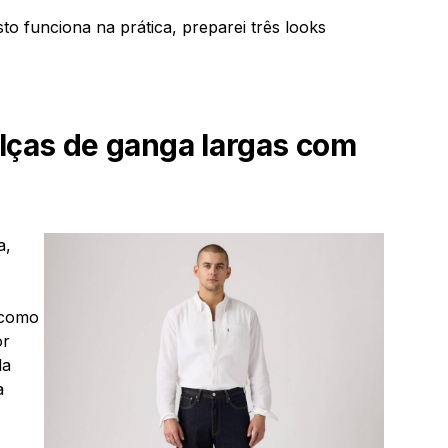
sto funciona na prática, preparei três looks
alças de ganga largas com
a,
 como
or
da
a