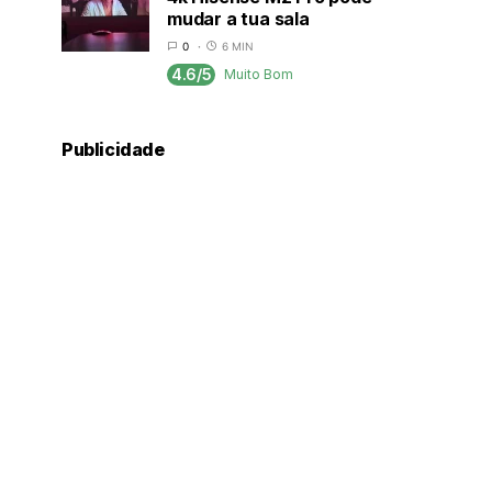
mudar a tua sala
0
6 MIN
4.6/5
Muito Bom
Publicidade