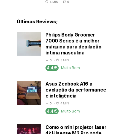
4 MIN
0
Últimas Reviews;
Philips Body Groomer
7000 Series é a melhor
máquina para depilação
íntima masculina
0
5 MIN
4.4/5
Muito Bom
Asus Zenbook A16 a
evolução da performance
e inteligência
0
4 MIN
4.4/5
Muito Bom
Como o mini projetor laser
4k Hisense M2 Pro pode