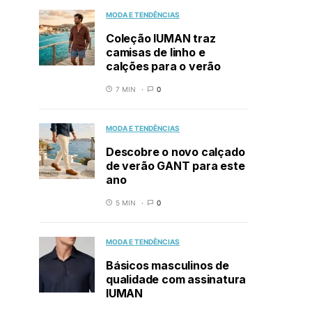
MODA E TENDÊNCIAS
Coleção IUMAN traz
camisas de linho e
calções para o verão
7 MIN
0
MODA E TENDÊNCIAS
Descobre o novo calçado
de verão GANT para este
ano
5 MIN
0
MODA E TENDÊNCIAS
Básicos masculinos de
qualidade com assinatura
IUMAN