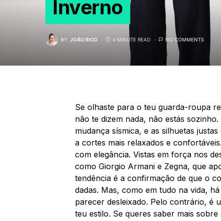
Inverno
BY
JOÃO RICO
4 MINUTE READ
NO COMMENTS
Se olhaste para o teu guarda-roupa re
não te dizem nada, não estás sozinho
mudança sísmica, e as silhuetas justa
a cortes mais relaxados e confortáveis
com elegância. Vistas em força nos d
como Giorgio Armani e Zegna, que apo
tendência é a confirmação de que o co
dadas. Mas, como em tudo na vida, há 
parecer desleixado. Pelo contrário, é
teu estilo. Se queres saber mais sobr