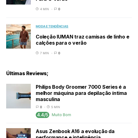
4 MIN
0
MODA E TENDÊNCIAS
Coleção IUMAN traz camisas de linho e
calções para o verão
7 MIN
0
Últimas Reviews;
Philips Body Groomer 7000 Series é a
melhor máquina para depilação íntima
masculina
0
5 MIN
4.4/5
Muito Bom
Asus Zenbook A16 a evolução da
performance e inteligência