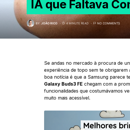
IA que Faltava C
BY
JOÃO RICO
4 MINUTE READ
NO COMMENTS
Se andas no mercado à procura de uns
experiência de topo sem te obrigarem a
boa notícia é que a Samsung parece t
Galaxy Buds3 FE
chegam com a promes
funcionalidades que costumávamos ve
muito mais acessível.