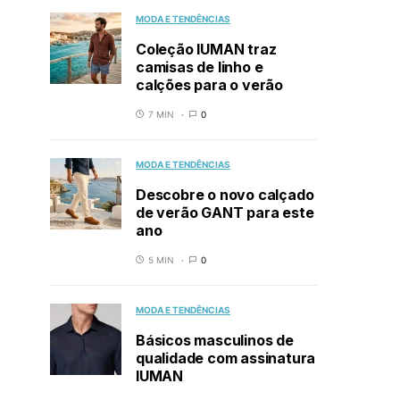
MODA E TENDÊNCIAS
Coleção IUMAN traz
camisas de linho e
calções para o verão
7 MIN
0
MODA E TENDÊNCIAS
Descobre o novo calçado
de verão GANT para este
ano
5 MIN
0
MODA E TENDÊNCIAS
Básicos masculinos de
qualidade com assinatura
IUMAN