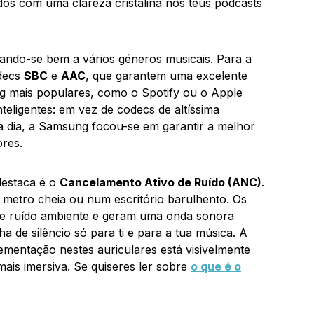
gudos com uma clareza cristalina nos teus podcasts
ando-se bem a vários géneros musicais. Para a
odecs
SBC
e
AAC
, que garantem uma excelente
ng mais populares, como o Spotify ou o Apple
teligentes: em vez de codecs de altíssima
a dia, a Samsung focou-se em garantir a melhor
ores.
destaca é o
Cancelamento Ativo de Ruído (ANC)
.
metro cheia ou num escritório barulhento. Os
e ruído ambiente e geram uma onda sonora
a de silêncio só para ti e para a tua música. A
ementação nestes auriculares está visivelmente
ais imersiva. Se quiseres ler sobre
o que é o