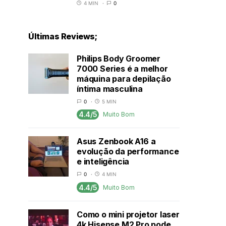
4 MIN
0
Últimas Reviews;
Philips Body Groomer
7000 Series é a melhor
máquina para depilação
íntima masculina
0
5 MIN
4.4/5
Muito Bom
Asus Zenbook A16 a
evolução da performance
e inteligência
0
4 MIN
4.4/5
Muito Bom
Como o mini projetor laser
4k Hisense M2 Pro pode