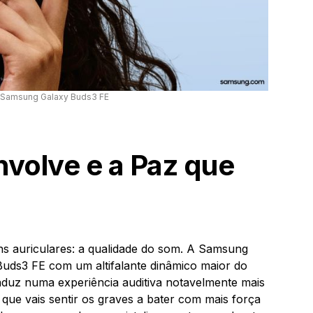
s Samsung Galaxy Buds3 FE
volve e a Paz que
ns auriculares: a qualidade do som. A Samsung
Buds3 FE com um altifalante dinâmico maior do
raduz numa experiência auditiva notavelmente mais
ca que vais sentir os graves a bater com mais força