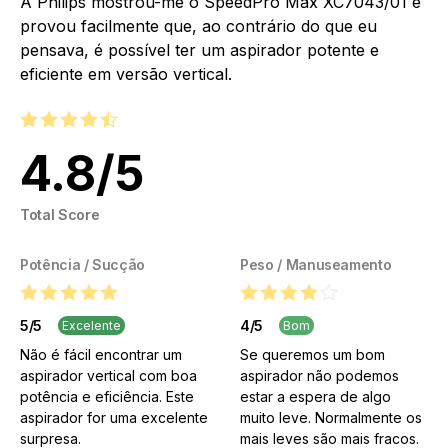
A Philips mostrou-me o SpeedPro Max XC7043/01 e
provou facilmente que, ao contrário do que eu
pensava, é possível ter um aspirador potente e
eficiente em versão vertical.
4.8
/
5
Total Score
Potência / Sucção
Peso / Manuseamento
5
/
5
4
/
5
Excelente
Bom
Não é fácil encontrar um
Se queremos um bom
aspirador vertical com boa
aspirador não podemos
potência e eficiência. Este
estar a espera de algo
aspirador for uma excelente
muito leve. Normalmente os
surpresa.
mais leves são mais fracos.