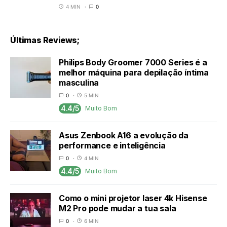
4 MIN
0
Últimas Reviews;
Philips Body Groomer 7000 Series é a
melhor máquina para depilação íntima
masculina
0
5 MIN
4.4/5
Muito Bom
Asus Zenbook A16 a evolução da
performance e inteligência
0
4 MIN
4.4/5
Muito Bom
Como o mini projetor laser 4k Hisense
M2 Pro pode mudar a tua sala
0
6 MIN