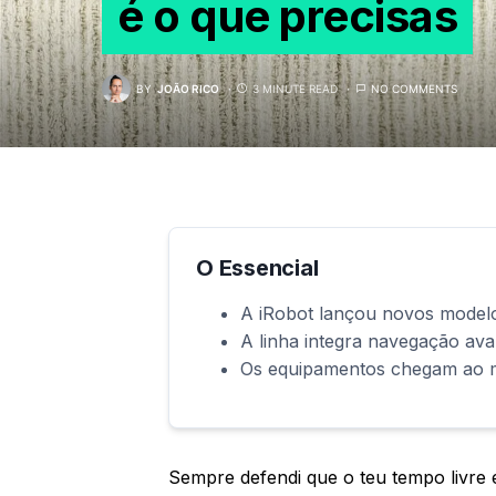
é o que precisas
BY
JOÃO RICO
3 MINUTE READ
NO COMMENTS
O Essencial
A iRobot lançou novos modelo
A linha integra navegação av
Os equipamentos chegam ao m
Sempre defendi que o teu tempo livre 