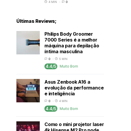
4 MIN
0
Últimas Reviews;
Philips Body Groomer
7000 Series é a melhor
máquina para depilação
íntima masculina
0
5 MIN
4.4/5
Muito Bom
Asus Zenbook A16 a
evolução da performance
e inteligência
0
4 MIN
4.4/5
Muito Bom
Como o mini projetor laser
4k Hisense M2 Pro pode