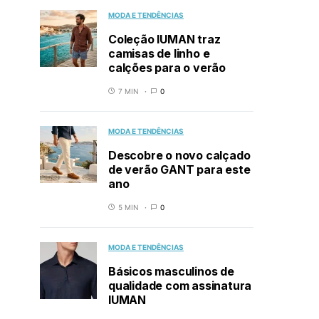
MODA E TENDÊNCIAS
Coleção IUMAN traz
camisas de linho e
calções para o verão
7 MIN
0
MODA E TENDÊNCIAS
Descobre o novo calçado
de verão GANT para este
ano
5 MIN
0
MODA E TENDÊNCIAS
Básicos masculinos de
qualidade com assinatura
IUMAN