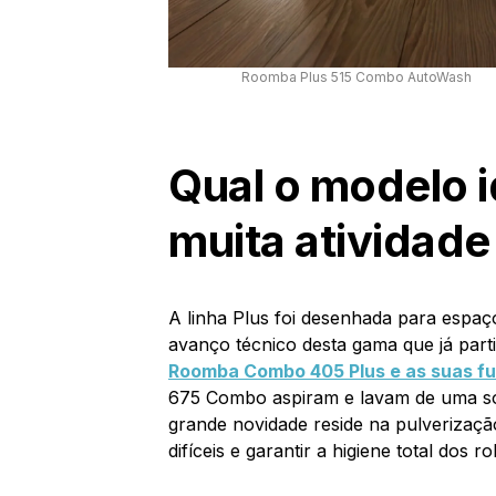
Roomba Plus 515 Combo AutoWash
Qual o modelo 
muita atividade
A linha Plus foi desenhada para espa
avanço técnico desta gama que já part
Roomba Combo 405 Plus e as suas f
675 Combo aspiram e lavam de uma s
grande novidade reside na pulverizaç
difíceis e garantir a higiene total dos ro