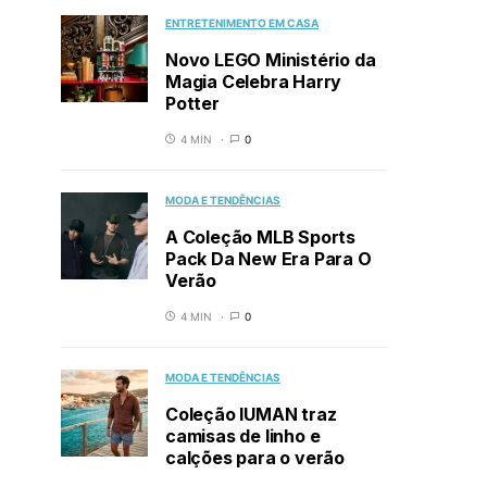
ENTRETENIMENTO EM CASA
Novo LEGO Ministério da
Magia Celebra Harry
Potter
4 MIN
0
MODA E TENDÊNCIAS
A Coleção MLB Sports
Pack Da New Era Para O
Verão
4 MIN
0
MODA E TENDÊNCIAS
Coleção IUMAN traz
camisas de linho e
calções para o verão