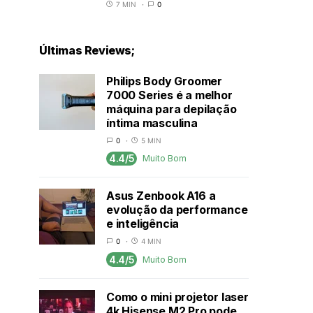
7 MIN
0
Últimas Reviews;
Philips Body Groomer
7000 Series é a melhor
máquina para depilação
íntima masculina
0
5 MIN
4.4/5
Muito Bom
Asus Zenbook A16 a
evolução da performance
e inteligência
0
4 MIN
4.4/5
Muito Bom
Como o mini projetor laser
4k Hisense M2 Pro pode