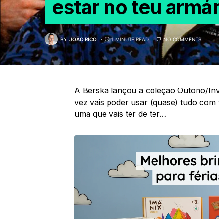
estar no teu armár
BY
JOÃO RICO
1 MINUTE READ
NO COMMENTS
A Berska lançou a coleção Outono/Inv
vez vais poder usar (quase) tudo com 
uma que vais ter de ter…