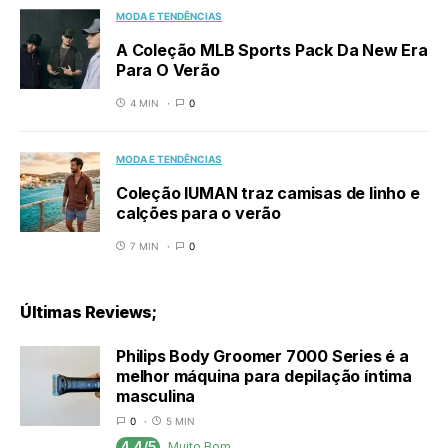
MODA E TENDÊNCIAS
A Coleção MLB Sports Pack Da New Era
Para O Verão
4 MIN
0
MODA E TENDÊNCIAS
Coleção IUMAN traz camisas de linho e
calções para o verão
7 MIN
0
Últimas Reviews;
Philips Body Groomer 7000 Series é a
melhor máquina para depilação íntima
masculina
0
5 MIN
4.4/5
Muito Bom