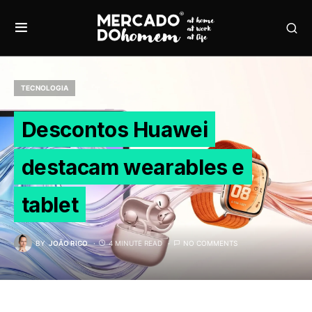
TECNOLOGIA
Descontos Huawei
destacam wearables e
tablet
BY
JOÃO RICO
4 MINUTE READ
NO COMMENTS