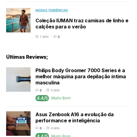
MODA E TENDÊNCIAS
Coleção IUMAN traz camisas de linho e
calções para o verão
7 MIN
0
Últimas Reviews;
Philips Body Groomer 7000 Series é a
melhor máquina para depilação íntima
masculina
0
5 MIN
4.4/5
Muito Bom
Asus Zenbook A16 a evolução da
performance e inteligência
0
4 MIN
4.4/5
Muito Bom