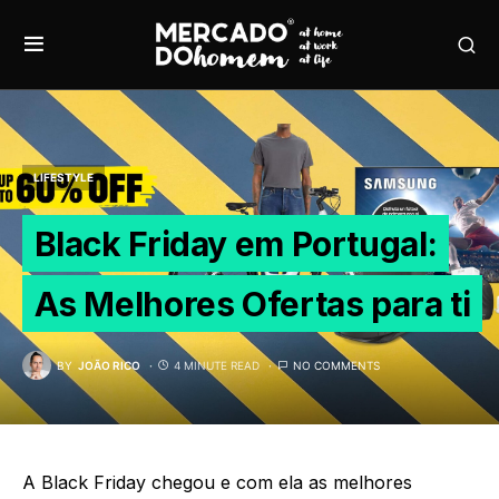
LIFESTYLE
Black Friday em Portugal:
As Melhores Ofertas para ti
BY
JOÃO RICO
4 MINUTE READ
NO COMMENTS
A Black Friday chegou e com ela as melhores