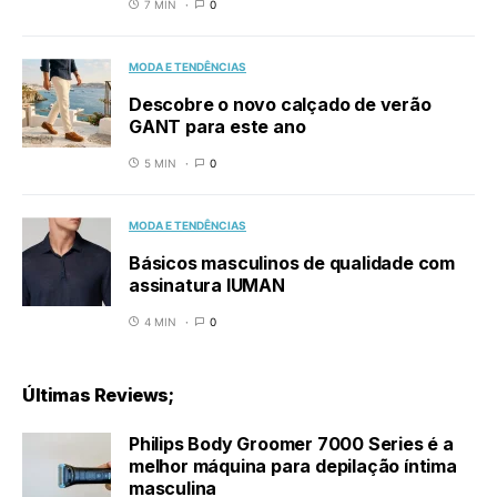
7 MIN
0
MODA E TENDÊNCIAS
Descobre o novo calçado de verão
GANT para este ano
5 MIN
0
MODA E TENDÊNCIAS
Básicos masculinos de qualidade com
assinatura IUMAN
4 MIN
0
Últimas Reviews;
Philips Body Groomer 7000 Series é a
melhor máquina para depilação íntima
masculina