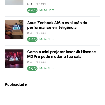
0
5 MIN
4.4/5
Muito Bom
Asus Zenbook A16 a evolução da
performance e inteligência
0
4 MIN
4.4/5
Muito Bom
Como o mini projetor laser 4k Hisense
M2 Pro pode mudar a tua sala
0
6 MIN
4.6/5
Muito Bom
Publicidade