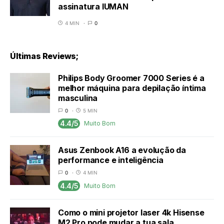
assinatura IUMAN
4 MIN
0
Últimas Reviews;
Philips Body Groomer 7000 Series é a
melhor máquina para depilação íntima
masculina
0
5 MIN
4.4/5
Muito Bom
Asus Zenbook A16 a evolução da
performance e inteligência
0
4 MIN
4.4/5
Muito Bom
Como o mini projetor laser 4k Hisense
M2 Pro pode mudar a tua sala