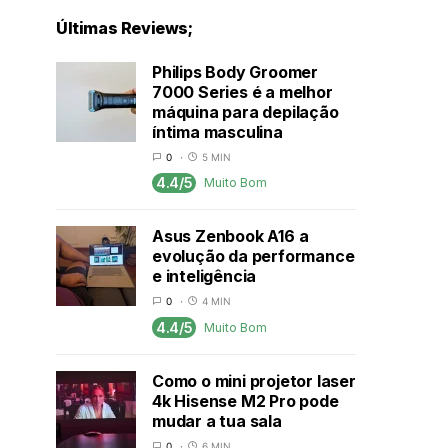
Últimas Reviews;
Philips Body Groomer
7000 Series é a melhor
máquina para depilação
íntima masculina
0
5 MIN
4.4/5
Muito Bom
Asus Zenbook A16 a
evolução da performance
e inteligência
0
4 MIN
4.4/5
Muito Bom
Como o mini projetor laser
4k Hisense M2 Pro pode
mudar a tua sala
0
6 MIN