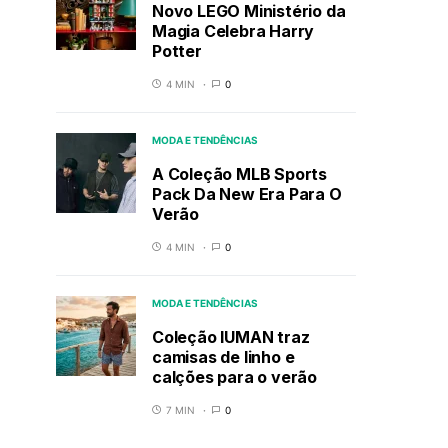
Novo LEGO Ministério da
Magia Celebra Harry
Potter
4 MIN
0
MODA E TENDÊNCIAS
A Coleção MLB Sports
Pack Da New Era Para O
Verão
4 MIN
0
MODA E TENDÊNCIAS
Coleção IUMAN traz
camisas de linho e
calções para o verão
7 MIN
0