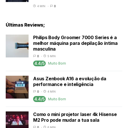
4 MIN
0
Últimas Reviews;
Philips Body Groomer 7000 Series é a
melhor máquina para depilação íntima
masculina
0
5 MIN
4.4/5
Muito Bom
Asus Zenbook A16 a evolução da
performance e inteligência
0
4 MIN
4.4/5
Muito Bom
Como o mini projetor laser 4k Hisense
M2 Pro pode mudar a tua sala
0
6 MIN